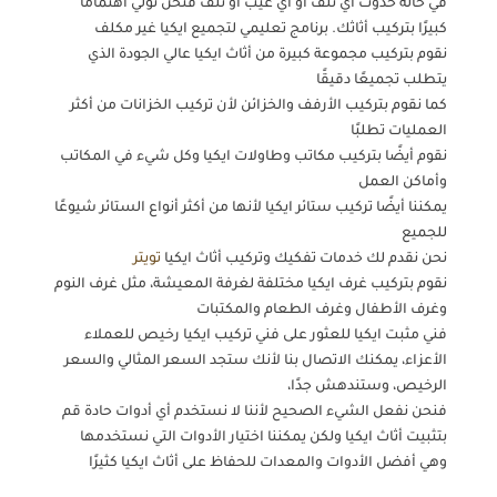
في حالة حدوث أي تلف أو أي عيب أو تلف فنحن نولي اهتمامًا
كبيرًا بتركيب أثاثك. برنامج تعليمي لتجميع ايكيا غير مكلف
نقوم بتركيب مجموعة كبيرة من أثاث ايكيا عالي الجودة الذي
يتطلب تجميعًا دقيقًا
كما نقوم بتركيب الأرفف والخزائن لأن تركيب الخزانات من أكثر
العمليات تطلبًا
نقوم أيضًا بتركيب مكاتب وطاولات ايكيا وكل شيء في المكاتب
وأماكن العمل
يمكننا أيضًا تركيب ستائر ايكيا لأنها من أكثر أنواع الستائر شيوعًا
للجميع
نحن نقدم لك خدمات تفكيك وتركيب أثاث ايكيا
تويتر
نقوم بتركيب غرف ايكيا مختلفة لغرفة المعيشة، مثل غرف النوم
وغرف الأطفال وغرف الطعام والمكتبات
فني مثبت ايكيا للعثور على فني تركيب ايكيا رخيص للعملاء
الأعزاء، يمكنك الاتصال بنا لأنك ستجد السعر المثالي والسعر
الرخيص، وستندهش جدًا،
فنحن نفعل الشيء الصحيح لأننا لا نستخدم أي أدوات حادة قم
بتثبيت أثاث ايكيا ولكن يمكننا اختيار الأدوات التي نستخدمها
وهي أفضل الأدوات والمعدات للحفاظ على أثاث ايكيا كثيرًا