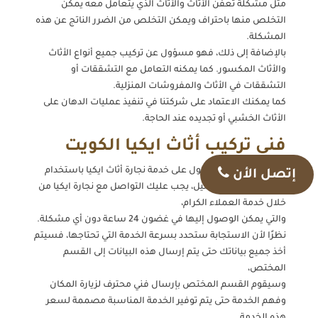
مثل مشكلة تعفن الأثاث والأثاث الذي يتعامل معه يمكن
التخلص منها باحتراف ويمكن التخلص من الضرر الناتج عن هذه
المشكلة.
بالإضافة إلى ذلك، فهو مسؤول عن تركيب جميع أنواع الأثاث
والأثاث المكسور. كما يمكنه التعامل مع التشققات أو
التشققات في الأثاث والمفروشات المنزلية.
كما يمكنك الاعتماد على شركتنا في تنفيذ عمليات الدهان على
الأثاث الخشبي أو تجديده عند الحاجة.
فني تركيب أثاث ايكيا الكويت
عندما تحتاج إلى الحصول على خدمة نجارة أثاث ايكيا باستخدام
إتصل الأن
بالكرتون، عزيزي العميل، يجب عليك التواصل مع نجارة ايكيا من
خلال خدمة العملاء الكرام،
والتي يمكن الوصول إليها في غضون 24 ساعة دون أي مشكلة.
نظرًا لأن الاستجابة ستحدد بسرعة الخدمة التي تحتاجها، فسيتم
أخذ جميع بياناتك حتى يتم إرسال هذه البيانات إلى القسم
المختص،
وسيقوم القسم المختص بإرسال فني محترف لزيارة المكان
وفهم الخدمة حتى يتم توفير الخدمة المناسبة مصممة لسعر