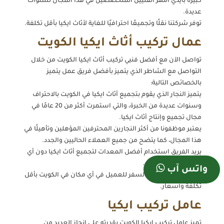
كبيرة بأيدي أمهر الفنيين المتخصصين في هذا المجال لسنوات
عديدة.
توفر شركتنا نقلًا وتجميعًا احترافيًا للغاية لأثاث ايكيا بأقل تكلفة.
عمال تركيب أثاث ايكيا الكويت
تواصل الآن مع أفضل فنيي تركيب أثاث ايكيا الكويت من خلال
التواصل مع الشاطر الذي يتميز بأفضل فريق عمل يتميز
بالخصائص التالية:
يتميز النجار الذي يقوم بتجميع أثاث ايكيا في الكويت بالاحتراف
وسنوات عديدة من الخبرة، والتي استمرت أكثر من 20 عامًا في
مجال تجميع وإنتاج أثاث ايكيا.
يعتبر موظفونا من أكثر النجارين المحترفين المؤهلين وتأهيلًا في
هذا المجال، كما يتضح من جميع العملاء الحاليين والجدد.
يريد الفريق استخدام أفضل المعدات لتجميع أثاث ايكيا دون أي
ضرر أو تلف للخشب.
واتس آب
يمكن لفريق العمل السفر للعميل في أي مكان في الكويت بأقل
تكلفة وأسعار.
عامل تركيب ايكيا
تميز عامل تركيب ايكيا الكويت بقدرته على إنجاز العديد من