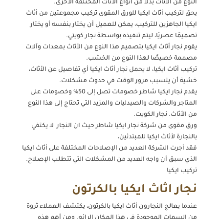
النوع من الأثاث بدلاً من أنواع الأثاث المختلفة الأخرى.
يحق لتركيب أثاث ايكيا للورق المقوى تركيب مجموعتين من أثاث
ايكيا الجاهزين للتركيب، يمكن للعميل أن يختار بنفسه أو يختار
تصميمًا عصريًا، ليتم تنفيذه بواسطة نجار كويتي.
يقوم نجار أثاث ايكيا بتصميم هذا النوع من الأثاث بمعدات وآلات
مصممة خصيصًا لهذا النوع من الخشب.
تركيب أثاث ايكيا، لا يحمل نجار أثاث ايكيا أي تفاصيل عن الأثاث،
خشية أن يتسبب مرور الوقت في حدوث مشكلات.
يقدم نجار ايكيا شاطر خصومات تصل إلى 50٪ وخصومات على
المتاجر والشركات والصيدليات والمزيد التي تحتاج إلى هذا النوع
من الأثاث. نجار الكويت.
ورق مقوى من شركة نجار ايكيا شاطر حيث ان النجار لا يكتفي
بالنجارة لأثاث ايكيا للمبتدئين،
فقد أجرت الشركة العديد من الإصلاحات المختلفة على أثاث ايكيا
الذي سبق أن واجه العديد من المشكلات التي تتطلب الإصلاح.
تركيب ايكيا
نجار اثاث ايكيا بالكرتون
عندما يعالج النجارون أثاث ايكيا بالكرتون، يكتشف العملاء ثروة
من السمات الموجودة في هذا المكان الرائع. ومن أهم هذه